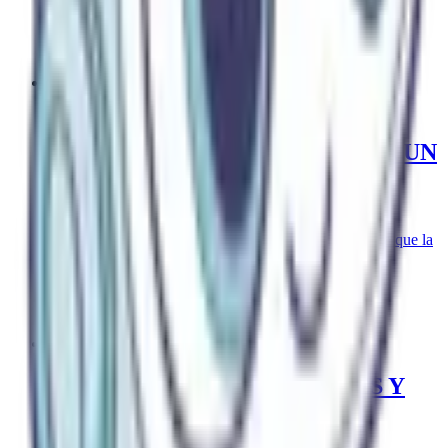
#
consejos financieros
#
libertad financiera
20 de junio de 2024
UNA BUENA CULTURA
FINANCIERA, LA LLAVE PARA UN
FUTURO TRANQUILO
Entender qué es de verdad tu plan de pensiones, su
rentabilidad y su fiscalidad en el rescate es lo que evita que la
jubilación se convierta en una mala sorpresa.
#
consejos financieros
#
cultura financiera
14 de marzo de 2024
FONDO INDEXADO: ¿QUÉ ES Y
CÓMO AFRONTARLO?