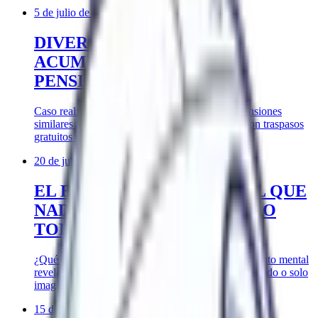
5 de julio de 2026
DIVERSIFICAR NO ES
ACUMULAR PLANES DE
PENSIONES
Caso real: cómo pasar de acumular planes de pensiones
similares a una cartera realmente diversificada, con traspasos
gratuitos y menor riesgo.
20 de junio de 2026
EL EXPERIMENTO MENTAL QUE
NADIE QUIERE HACER PERO
TODOS NECESITAN
¿Qué pasaría si mañana te jubilaras? Este experimento mental
revela si tu futuro financiero está realmente planificado o solo
imaginado.
15 de junio de 2026