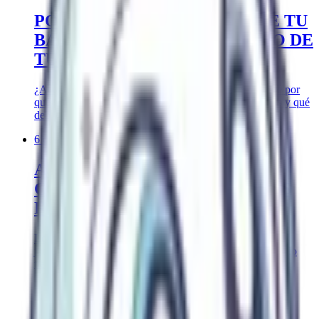
POR QUÉ ACEPTAR EL 3% DE TU
BANCO ES EL PEOR NEGOCIO DE
TU VIDA
¿Aceptas el 3% de tu banco sin cuestionarlo? Descubre por
qué esa decisión puede costarte más de lo que imaginas y qué
deberías preguntar hoy.
6 de septiembre de 2024
ASÍ PUEDES EMPEZAR A
CONSTRUIR BUENOS HÁBITOS
FINANCIEROS
Los hábitos financieros que de verdad importan para tu
jubilación: apartar dinero con constancia y vigilar dónde lo
tienes invertido.
#
ahorro
#
jubilación
#
hábitos financieros