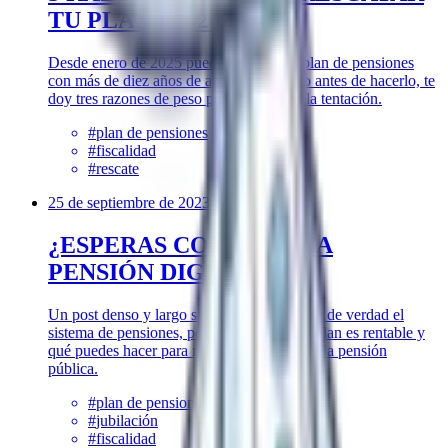
TU PLAN EN 2025
Desde enero de 2025 puedes rescatar tu plan de pensiones
con más de diez años de antigüedad. Pero antes de hacerlo, te
doy tres razones de peso para no caer en la tentación.
#
plan de pensiones
#
fiscalidad
#
rescate
25 de septiembre de 2023
¿ESPERAS COBRAR UNA
PENSIÓN DIGNA?
Un post denso y largo sobre cómo funciona de verdad el
sistema de pensiones, por qué casi ningún plan es rentable y
qué puedes hacer para no depender solo de la pensión
pública.
#
plan de pensiones
#
jubilación
#
fiscalidad