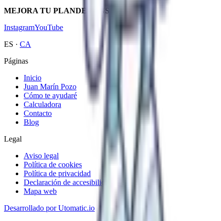
MEJORA TU PLAN
DE PENSIONES
Instagram
YouTube
ES
·
CA
Páginas
Inicio
Juan Marín Pozo
Cómo te ayudaré
Calculadora
Contacto
Blog
Legal
Aviso legal
Política de cookies
Política de privacidad
Declaración de accesibilidad
Mapa web
Desarrollado por
Utomatic.io