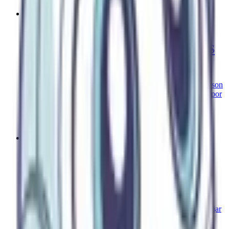
29 de julio de 2024
LOS MEJORES CONSEJOS
FINANCIEROS DESPUÉS DE LOS
40 AÑOS
A partir de los 40 la jubilación deja de ser abstracta. Estos son
los pasos que de verdad marcan la diferencia, empezando por
revisar tu plan de pensiones.
#
consejos financieros
10 de julio de 2024
LOS PRIMEROS PASOS PARA
LOGRAR LA LIBERTAD
FINANCIERA
La verdadera libertad financiera no es hacerse rico, sino dejar
de depender solo de la pensión pública el día que dejes de
trabajar.