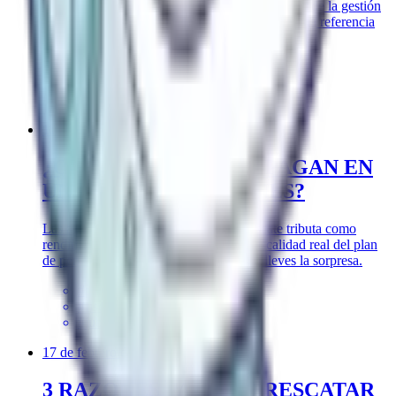
Qué es un fondo indexado, en qué se diferencia de la gestión
activa y por qué su bajo coste lo convierte en una referencia
útil para juzgar tu plan de pensiones.
#
fondo indexado
#
inversión
#
plan de pensiones
11 de marzo de 2024
¿QUÉ IMPUESTOS SE PAGAN EN
UN PLAN DE PENSIONES?
Las aportaciones desgravan, pero el rescate tributa como
rendimiento del trabajo. Te explico la fiscalidad real del plan
de pensiones en España antes de que te lleves la sorpresa.
#
plan de pensiones
#
fiscalidad
#
jubilación
17 de febrero de 2024
3 RAZONES PARA NO RESCATAR