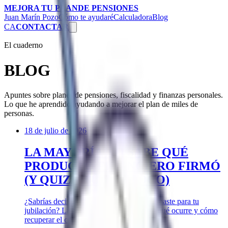
MEJORA TU PLAN
DE PENSIONES
Juan Marín Pozo
Cómo te ayudaré
Calculadora
Blog
CA
CONTACTAR
El cuaderno
BLOG
Apuntes sobre planes de pensiones, fiscalidad y finanzas personales.
Lo que he aprendido ayudando a mejorar el plan de miles de
personas.
18 de julio de 2026
LA MAYORÍA NO SABE QUÉ
PRODUCTO FINANCIERO FIRMÓ
(Y QUIZÁ TÚ TAMPOCO)
¿Sabrías decir qué producto financiero firmaste para tu
jubilación? La mayoría no. Descubre por qué ocurre y cómo
recuperar el control de tu ahorro.